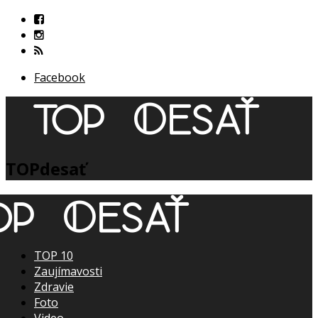
Facebook
TOPdesať
TOP 10
Zaujímavosti
Zdravie
Foto
Video