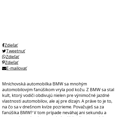
Zdieľať
Tweetnuť
Zdieľať
Zdieľať
E-mailovať
Mníchovská automobilka BMW sa mnohým
automobilovým fanúšikom vryla pod kožu. Z BMW sa stal
kult, ktorý vodiči obdivujú nielen pre výnimočné jazdné
vlastnosti automobilov, ale aj pre dizajn. A práve to je to,
na čo sa v dnešnom kvíze pozrieme. Považuješ sa za
fanúšika BMW? V tom prípade neváhaj ani sekundu a