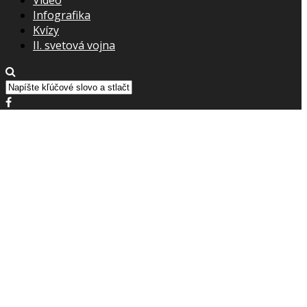
Infografika
Kvízy
II. svetová vojna